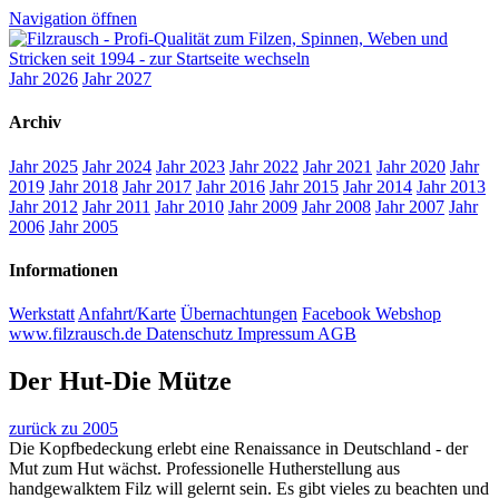
Navigation öffnen
Jahr 2026
Jahr 2027
Archiv
Jahr 2025
Jahr 2024
Jahr 2023
Jahr 2022
Jahr 2021
Jahr 2020
Jahr
2019
Jahr 2018
Jahr 2017
Jahr 2016
Jahr 2015
Jahr 2014
Jahr 2013
Jahr 2012
Jahr 2011
Jahr 2010
Jahr 2009
Jahr 2008
Jahr 2007
Jahr
2006
Jahr 2005
Informationen
Werkstatt
Anfahrt/Karte
Übernachtungen
Facebook
Webshop
www.filzrausch.de
Datenschutz
Impressum
AGB
Der Hut-Die Mütze
zurück zu 2005
Die Kopfbedeckung erlebt eine Renaissance in Deutschland - der
Mut zum Hut wächst. Professionelle Hutherstellung aus
handgewalktem Filz will gelernt sein. Es gibt vieles zu beachten und