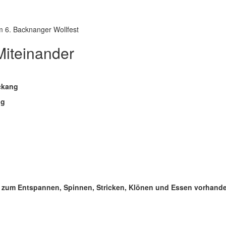
m 6. Backnanger Wollfest
Miteinander
ckang
ng
d zum Entspannen, Spinnen, Stricken, Klönen und Essen vorhande