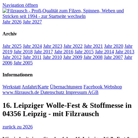
Navigation öffnen
Jahr 2026
Jahr 2027
Archiv
Jahr 2025
Jahr 2024
Jahr 2023
Jahr 2022
Jahr 2021
Jahr 2020
Jahr
2019
Jahr 2018
Jahr 2017
Jahr 2016
Jahr 2015
Jahr 2014
Jahr 2013
Jahr 2012
Jahr 2011
Jahr 2010
Jahr 2009
Jahr 2008
Jahr 2007
Jahr
2006
Jahr 2005
Informationen
Werkstatt
Anfahrt/Karte
Übernachtungen
Facebook
Webshop
www.filzrausch.de
Datenschutz
Impressum
AGB
16. Leipziger Wolle-Fest & Stoffmesse in
04356 Leipzig - mit Filzrausch
zurück zu 2026