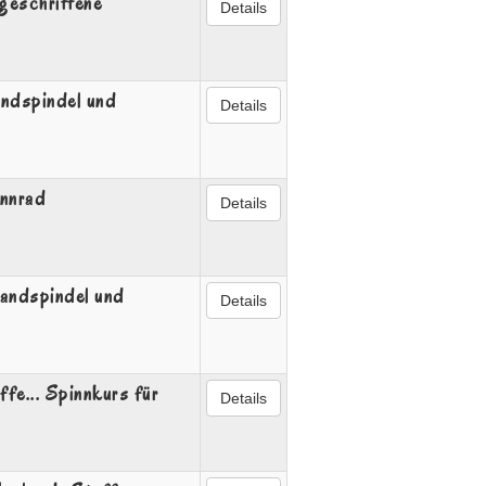
tgeschrittene
Details
andspindel und
Details
innrad
Details
Handspindel und
Details
fe... Spinnkurs für
Details