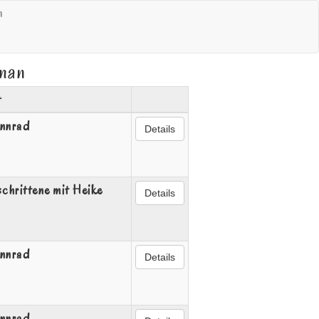
hman
t
innrad
Details
chrittene mit Heike
Details
innrad
Details
innrad